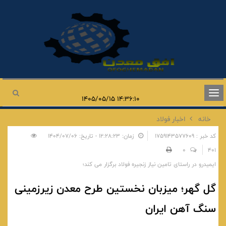
تغییر
۱۴:۳۶:۱۰ ۱۴۰۵/۰۵/۱۵
وضعیت
خانه
اخبار فولاد
ناوبری
کد خبر : 1759143577609
زمان: ۱۲:۲۸:۲۳ - تاریخ: ۱۴۰۴/۰۷/۰۶
0
401
ایمیدرو در راستای تامین نیاز زنجیره فولاد برگزار می کند؛
گل گهر؛ میزبان نخستین طرح معدن زیرزمینی
سنگ آهن ایران